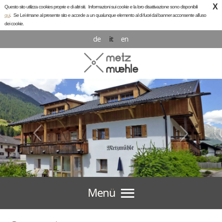
X
Questo sito utilizza cookies proprie e di altri siti.
Informazioni sui cookie e la loro disattivazione sono disponibili
qui
.
Se Lei rimane al presente sito e accede a un qualunque elemento al di fuori dal banner acconsente all’uso
dei cookie.
de
it
en
Menü