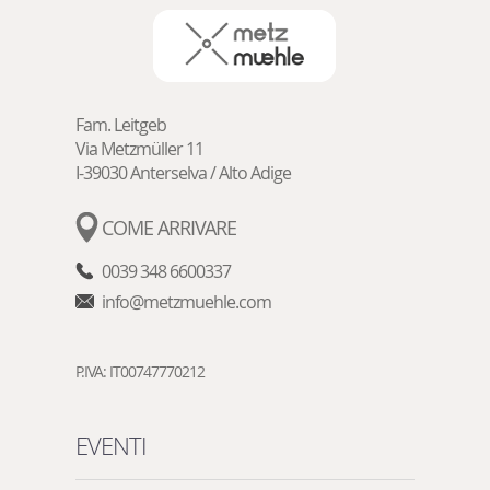
Fam. Leitgeb
Via Metzmüller 11
I-39030
Anterselva / Alto Adige
COME ARRIVARE
0039 348 6600337
info@metzmuehle.com
P.IVA: IT00747770212
EVENTI